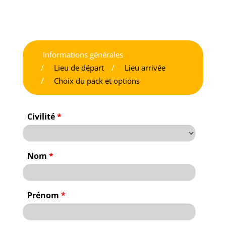
Informations générales
Lieu de départ
Lieu arrivée
Choix du pack et options
Civilité
*
Nom
*
Prénom
*