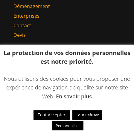
Déménagement
Enterprises
Contact
Devis
DEMANDEZ UN DEVIS
La protection de vos données personnelles
est notre priorité.
N'hésitez pas à faire une demande de devis en
ligne, nous vous répondrons dans les plus
Nous utilisons des cookies pour vous proposer une
brefs délais.
expérience de navigation de qualité sur notre site
DEMANDER UN DEVIS
Web.
En savoir plus
Tout Accepter
Tout Refuser
Personnaliser